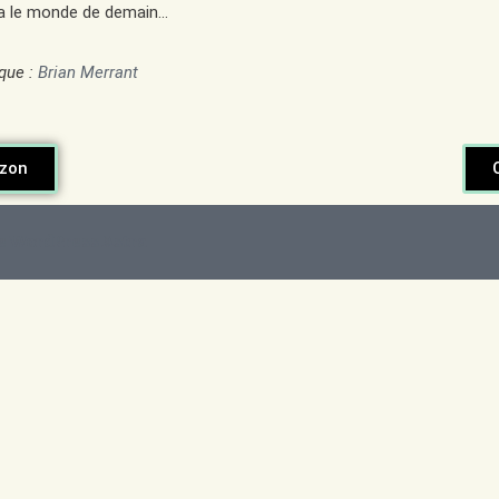
era le monde de demain…
ique :
Brian Merrant
zon
 WordPress Astra