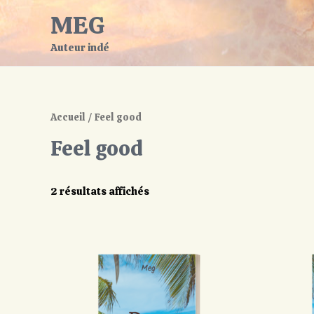
MEG
Auteur indé
Accueil
/ Feel good
Feel good
2 résultats affichés