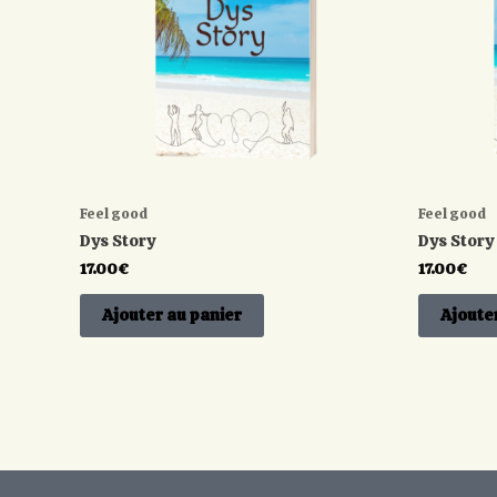
Feel good
Feel good
Dys Story
Dys Story
17.00
€
17.00
€
Ajouter au panier
Ajoute