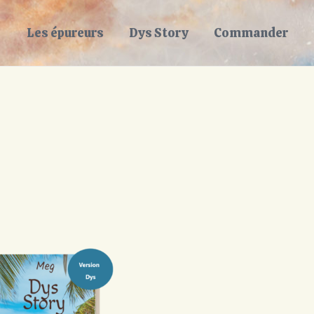
Les épureurs
Dys Story
Commander